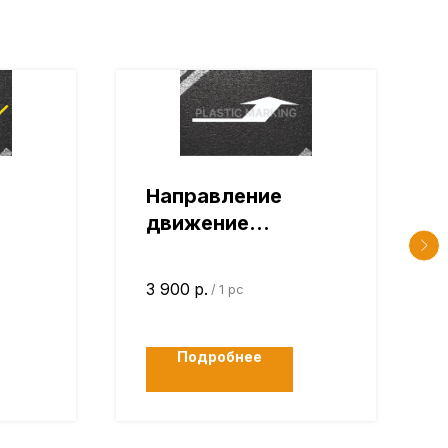
Направление
движение
«Поворот»
3 900
р.
/
1 pc
Подробнее