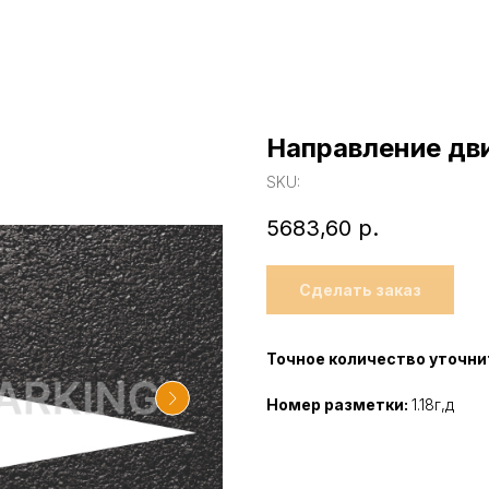
Направление дв
SKU:
5683,60
р.
Сделать заказ
Точное количество уточни
Номер разметки:
1.18г,д