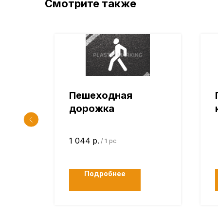
Смотрите также
Пешеходная
И»
дорожка
1 044
р.
/
1 pc
Подробнее